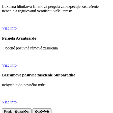
Luxusná hliníková lamelová pergola zabezpečuje zastrešenie,
tienenie a regulovanú ventiláciu vašej terasy.
Viac info
Pergola Avantgarde
+ bočné posuvné rámové zasklenia
Viac info
Bezrámové posuvné zasklenie Sunparadise
uchytenie do pevného múru
Viac info
Predch�dzaj�ci
�a���