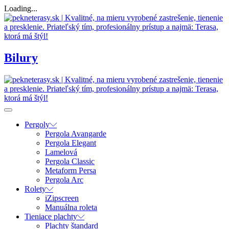
Loading...
Bilury
Pergoly
Pergola Avangarde
Pergola Elegant
Lamelová
Pergola Classic
Metaform Persa
Pergola Arc
Rolety
iZipscreen
Manuálna roleta
Tieniace plachty
Plachty štandard