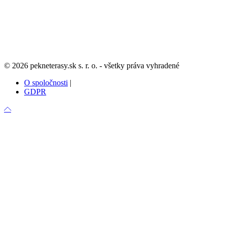
Sociálne siete
FACEBOOK
YOUTUBE
INSTAGRAM
© 2026 pekneterasy.sk s. r. o. - všetky práva vyhradené
O spoločnosti
|
GDPR